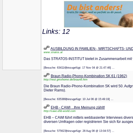
Links: 12
AUSBILDUNG IN FAMILIEN-, WIRTSCHAFTS- U
www.stratos.at
Das STRATOS-INSTITUT bietet in Zusammenarbeit mit ve
[Besuche: 634114|hinzugefügt: 17 Nov 04 @ 21:47:46] ...
Braun Radio-Phono-Kombination SK 61 (1962)
http://reut.gmxhome.de/braun8.htm
Die Braun Radio-Phono-Kombination SK wird 50. Aufgru
Dieter Rams).
[Besuche: 635389|hinzugefügt: 10 Jul 06 @ 15:49:19] ...
EHB - CAWI ...Ihre Meinung zählt!
http://cawi.ehb-world.com
EHB – CAWI führt mittels webbasierter Interviews diver
diversen Umfragen oder registrieren Sie sich für ausg
[Besuche: 575623|hinzugefügt: 28 Aug 08 @ 13:04:57] ...