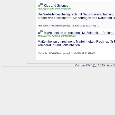
Kids and Science
http:/www.kids-and-science.de
Die Website beschäftigt sich mit Naturwissenschaft und 
Kinder, wie funktioniert's, Kinderfragen und Natur und 
[Besuche: 477624|hinzugefügt: 14 Jun 10 @ 15:03:59] ...
Maßeinheiten umrechnen / Maßeinheiten-Rechner
http://www.einheiten-umrechnen.de
Maßeinheiten umrechnen / Maßeinheiten-Rechner, für Fl
Temperatur- und Zeiteinheiten.
[Besuche: 627243|hinzugefügt: 11 Jul 06 @ 15:28:42] ...
Zeitzone GMT
+
1
| 10:15 | Ansch