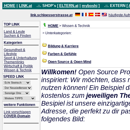
HOME
|
LINK.at
.::. SHOP's [
ELTERN.at
|
myboshi
]
.::. EXTERN [
link.schloesserstrasse.at
häufigste Auf
TOP LINK
HOME
> Wissen & Technik
Land & Leute
> Unterkategorien:
Suchen & Finden
Kategorien
Bildung & Karriere
Gesundheit &
Lifestyle
Farben & Gefühle
Sport & Unterhaltung
Open Source & Open Mind
Themenlinks
Wirtschaft & Politik
Wissen & Technik
Willkomen!
Open Source Proj
SPEED LINK
inspiriert: Wir möchten, das
nutzen können! Ein Beispiel d
kostenlos zum
jeweiligen Th
Besipiel ist unsere einzigartig
weitere Funktionen
Adresse, die perfekt zu dir pa
Link vorschlagen
COVER-Domain
folgendes Bild: