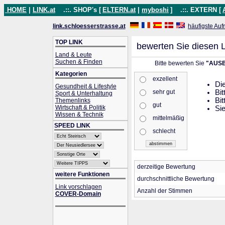
HOME
|
LINK.at
.::. SHOP's [
ELTERN.at
|
myboshi
]
.::. EXTERN [
link.schloesserstrasse.at
häufigste Auf
TOP LINK
bewerten Sie diesen L
Land & Leute
Suchen & Finden
Bitte bewerten Sie
"AUSB
Kategorien
exzellent
Die
Gesundheit & Lifestyle
sehr gut
Bit
Sport & Unterhaltung
Bit
Themenlinks
gut
Wirtschaft & Politik
Sie
Wissen & Technik
mittelmäßig
SPEED LINK
schlecht
derzeitige Bewertung
weitere Funktionen
durchschnittliche Bewertung
Link vorschlagen
Anzahl der Stimmen
COVER-Domain