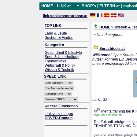
HOME
|
LINK.at
.::. SHOP's [
ELTERN.at
|
mybos
link.schloesserstrasse.at
TOP LINK
HOME
>
Wissen & Te
Land & Leute
> Unterkategorien:
Suchen & Finden
Kategorien
Sprachtools.at
Gesundheit & Lifestyle
Willkomen!
Open Source P
Sport & Unterhaltung
nutzen können! Ein Beispie
Themenlinks
unsere einzigartige Aktion
Wirtschaft & Politik
Wissen & Technik
SPEED LINK
Links: 32
weitere Funktionen
Mentaltraining bei K
Link vorschlagen
http://kik-seminare.at/
COVER-Domain
Die Zukunft erfolgreich ge
TRAINERS TRAINING: Das 
[Besuche: 727309|hinzugefügt