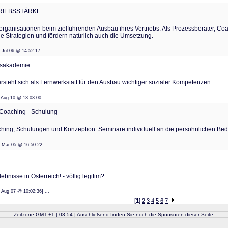
RIEBSSTÄRKE
sorganisationen beim zielführenden Ausbau ihres Vertriebs. Als Prozessberater, C
e Strategien und fördern natürlich auch die Umsetzung.
: 10 Jul 06 @ 14:52:17] ...
gsakademie
steht sich als Lernwerkstatt für den Ausbau wichtiger sozialer Kompetenzen.
: 11 Aug 10 @ 13:03:00] ...
- Coaching - Schulung
ching, Schulungen und Konzeption. Seminare individuell an die persöhnlichen Bed
: 25 Mar 05 @ 16:50:22] ...
nisse in Österreich! - völlig legitim?
: 06 Aug 07 @ 10:02:36] ...
[
1
]
2
3
4
5
6
7
Zeitzone GMT
+
1
| 03:54 | Anschließend finden Sie noch die Sponsoren dieser Seite.