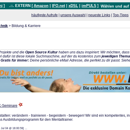
hi
]
.::. EXTERN [
Amazon
|
IFO.net
|
xDSL
|
imPULS
]
Wählen und auf
häufigste Aufrufe
|
unsere Auswahl
|
neueste Links
|
Top-Tipps
chnik
> Bildung & Karriere
rojekte und die
Open Source Kultur
haben uns dazu inspiriert: Wir möchten, da
l dafür ist diese lokale Suchmaschine, auf der du kostenlos zum
jeweiligen Thema
:
Gratis für immer:
Deine persönliche eMail Adresse, die perfekt zu dir passt. Sieh
IK-Seminare
stalten: verändern - trainieren - begeistern - bewegen! Wir sind ein kompetentes, i
Ausbildungsprogramm für den Mentaltrainer.
: 09 Jul 04 @ 18:00:59] ...