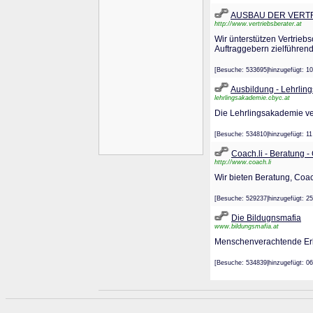
AUSBAU DER VERT
http://www.vertriebsberater.at
Wir ünterstützen Vertrieb
Auftraggebern zielführend
[Besuche: 533695|hinzugefügt
Ausbildung - Lehrlin
lehrlingsakademie.cbyc.at
Die Lehrlingsakademie ver
[Besuche: 534810|hinzugefügt
Coach.li - Beratung 
http://www.coach.li
Wir bieten Beratung, Coa
[Besuche: 529237|hinzugefügt
Die Bildugnsmafia
www.bildungsmafia.at
Menschenverachtende Erleb
[Besuche: 534839|hinzugefügt