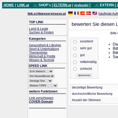
HOME
|
LINK.at
.::. SHOP's [
ELTERN.at
|
myboshi
]
.::. EXTERN [
link.schloesserstrasse.at
häufigste Auf
TOP LINK
bewerten Sie diesen L
Land & Leute
Suchen & Finden
Bitte
Kategorien
exzellent
Die
Gesundheit & Lifestyle
sehr gut
Bit
Sport & Unterhaltung
Bit
Themenlinks
gut
Wirtschaft & Politik
Sie
Wissen & Technik
mittelmäßig
SPEED LINK
schlecht
derzeitige Bewertung
weitere Funktionen
durchschnittliche Bewertung
Link vorschlagen
Anzahl der Stimmen
COVER-Domain