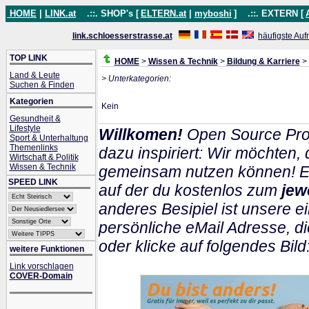
HOME
|
LINK.at
.::. SHOP's [
ELTERN.at
|
myboshi
]
.::. EXTERN [
link.schloesserstrasse.at
häufigste Auf
TOP LINK
HOME
>
Wissen & Technik
>
Bildung & Karriere
> 
Land & Leute
> Unterkategorien:
Suchen & Finden
Kategorien
Kein
Gesundheit &
Lifestyle
Willkomen!
Open Source Pro
Sport & Unterhaltung
Themenlinks
dazu inspiriert: Wir möchten
Wirtschaft & Politik
Wissen & Technik
gemeinsam nutzen können! Ein
SPEED LINK
auf der du kostenlos zum
jew
anderes Besipiel ist unsere ei
persönliche eMail Adresse, di
oder klicke auf folgendes Bild
weitere Funktionen
Link vorschlagen
COVER-Domain