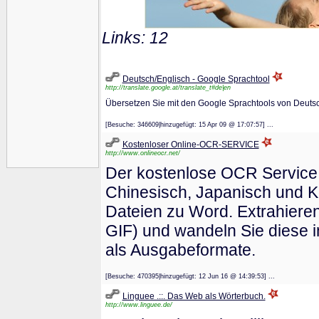
Links: 12
Deutsch/Englisch - Google Sprachtool
http://translate.google.at/translate_t#de|en
Übersetzen Sie mit den Google Sprachtools von Deutsc
[Besuche: 346609|hinzugefügt: 15 Apr 09 @ 17:07:57] ...
Kostenloser Online-OCR-SERVICE
http://www.onlineocr.net/
Der kostenlose OCR Service u
Chinesisch, Japanisch und K
Dateien zu Word. Extrahieren
GIF) und wandeln Sie diese i
als Ausgabeformate.
[Besuche: 470395|hinzugefügt: 12 Jun 16 @ 14:39:53] ...
Linguee .::. Das Web als Wörterbuch.
http://www.linguee.de/