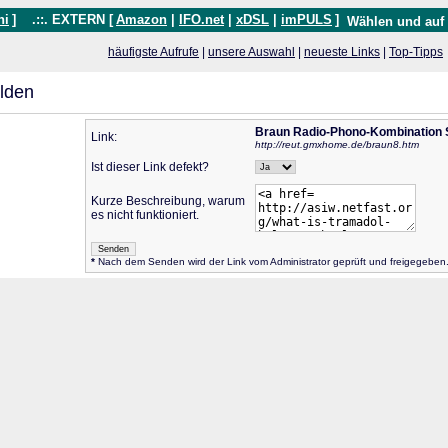
hi
]
.::. EXTERN [
Amazon
|
IFO.net
|
xDSL
|
imPULS
]
Wählen und auf
häufigste Aufrufe
|
unsere Auswahl
|
neueste Links
|
Top-Tipps
lden
Braun Radio-Phono-Kombination 
Link:
http://reut.gmxhome.de/braun8.htm
Ist dieser Link defekt?
Kurze Beschreibung, warum
es nicht funktioniert.
*
Nach dem Senden wird der Link vom Administrator geprüft und freigegeben