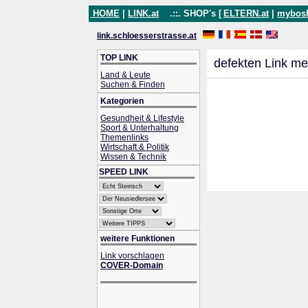
HOME
|
LINK.at
.::. SHOP's [
ELTERN.at
|
mybos
link.schloesserstrasse.at
TOP LINK
defekten Link me
Land & Leute
Suchen & Finden
Kategorien
Gesundheit & Lifestyle
Sport & Unterhaltung
Themenlinks
Wirtschaft & Politik
Wissen & Technik
SPEED LINK
weitere Funktionen
Link vorschlagen
COVER-Domain