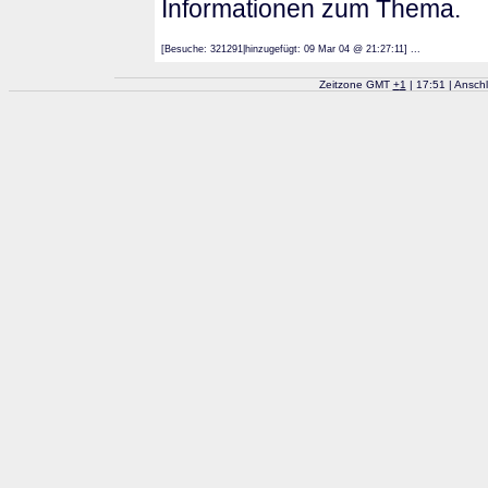
Informationen zum Thema.
[Besuche: 321291|hinzugefügt: 09 Mar 04 @ 21:27:11] ...
Zeitzone GMT
+
1
| 17:51 | Ansch