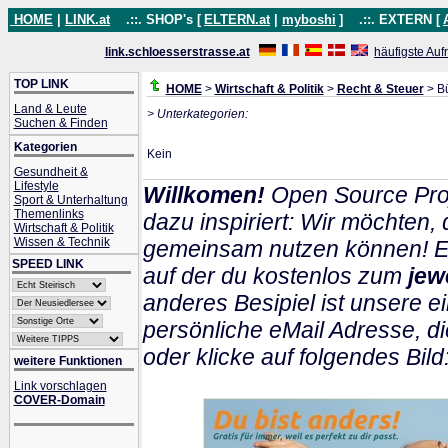
HOME
|
LINK.at
.::. SHOP's [
ELTERN.at
|
myboshi
]
.::. EXTERN [
link.schloesserstrasse.at
häufigste Auf
TOP LINK
HOME
>
Wirtschaft & Politik
>
Recht & Steuer
> Bü
Land & Leute
> Unterkategorien:
Suchen & Finden
Kategorien
Kein
Gesundheit &
Lifestyle
Willkomen!
Open Source Pro
Sport & Unterhaltung
Themenlinks
dazu inspiriert: Wir möchten
Wirtschaft & Politik
Wissen & Technik
gemeinsam nutzen können! Ein
SPEED LINK
auf der du kostenlos zum
jew
anderes Besipiel ist unsere ei
persönliche eMail Adresse, di
oder klicke auf folgendes Bild
weitere Funktionen
Link vorschlagen
COVER-Domain