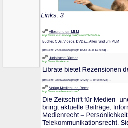
Links: 3
Alles rund um MLM
http://www.mlm-training.com/partner/StefanACN
Bücher, CDs, Videos, DVDs,... Alles rund um MLM
[Besuche: 273608|hinzugefügt: 10 Jul 06 @ 14:24:51] ...
Juristische Bücher
http://www.librate.com
Librate bietet Rezensionen d
[Besuche: 331674|hinzugefügt: 22 May 13 @ 08:02:23] ...
Verlag Medien und Recht
http://www.medien-recht.com/
Die Zeitschrift für Medien- u
bringt aktuelle Beiträge, In
Medienrecht – Persönlichkei
Telekommunikationsrecht. Sie