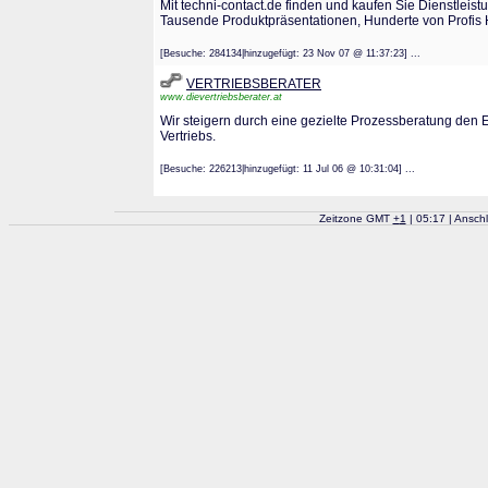
Mit techni-contact.de finden und kaufen Sie Dienstleistu
Tausende Produktpräsentationen, Hunderte von Profis H
[Besuche: 284134|hinzugefügt: 23 Nov 07 @ 11:37:23] ...
VERTRIEBSBERATER
www.dievertriebsberater.at
Wir steigern durch eine gezielte Prozessberatung den E
Vertriebs.
[Besuche: 226213|hinzugefügt: 11 Jul 06 @ 10:31:04] ...
Zeitzone GMT
+
1
| 05:17 | Ansch