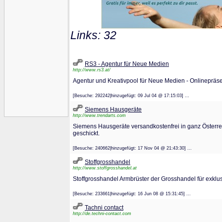
Links: 32
RS3 - Agentur für Neue Medien
http://www.rs3.at/
Agentur und Kreativpool für Neue Medien - Onlineprä
[Besuche: 292242|hinzugefügt: 09 Jul 04 @ 17:15:03] ...
Siemens Hausgeräte
http://www.trendarts.com
Siemens Hausgeräte versandkostenfrei in ganz Österre
geschickt.
[Besuche: 240662|hinzugefügt: 17 Nov 04 @ 21:43:30] ...
Stoffgrosshandel
http://www.stoffgrosshandel.at
Stoffgrosshandel Armbrüster der Grosshandel für exklu
[Besuche: 233661|hinzugefügt: 16 Jun 08 @ 15:31:45] ...
Tachni contact
http://de.techni-contact.com