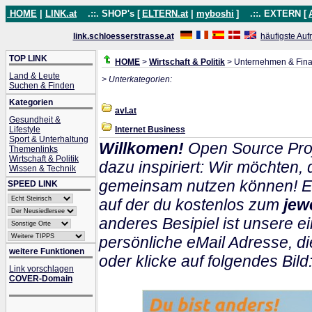
HOME
|
LINK.at
.::. SHOP's [
ELTERN.at
|
myboshi
]
.::. EXTERN [
link.schloesserstrasse.at
häufigste Auf
TOP LINK
HOME
>
Wirtschaft & Politik
> Unternehmen & Fin
Land & Leute
> Unterkategorien:
Suchen & Finden
Kategorien
avl.at
Gesundheit &
Lifestyle
Internet Business
Sport & Unterhaltung
Willkomen!
Open Source Proj
Themenlinks
Wirtschaft & Politik
dazu inspiriert: Wir möchten
Wissen & Technik
gemeinsam nutzen können! Ein
SPEED LINK
auf der du kostenlos zum
jew
anderes Besipiel ist unsere ei
persönliche eMail Adresse, di
weitere Funktionen
oder klicke auf folgendes Bild
Link vorschlagen
COVER-Domain