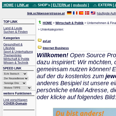
HOME
|
LINK.at
.::. SHOP's [
ELTERN.at
|
myboshi
]
.::. EXTERN [
link.schloesserstrasse.at
häufigste Auf
TOP LINK
HOME
>
Wirtschaft & Politik
> Unternehmen & Fin
Land & Leute
> Unterkategorien:
Suchen & Finden
Kategorien
avl.at
Gesundheit &
Lifestyle
Internet Business
Sport & Unterhaltung
Willkomen!
Open Source Proj
Themenlinks
Wirtschaft & Politik
dazu inspiriert: Wir möchten
Wissen & Technik
gemeinsam nutzen können! Ein
SPEED LINK
auf der du kostenlos zum
jew
anderes Besipiel ist unsere ei
persönliche eMail Adresse, di
weitere Funktionen
oder klicke auf folgendes Bild
Link vorschlagen
COVER-Domain