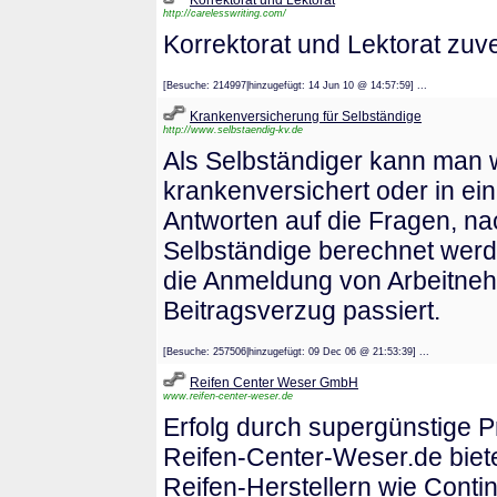
Korrektorat und Lektorat
http://carelesswriting.com/
Korrektorat und Lektorat zuve
[Besuche: 214997|hinzugefügt: 14 Jun 10 @ 14:57:59] ...
Krankenversicherung für Selbständige
http://www.selbstaendig-kv.de
Als Selbständiger kann man wä
krankenversichert oder in ein
Antworten auf die Fragen, na
Selbständige berechnet werde
die Anmeldung von Arbeitnehm
Beitragsverzug passiert.
[Besuche: 257506|hinzugefügt: 09 Dec 06 @ 21:53:39] ...
Reifen Center Weser GmbH
www.reifen-center-weser.de
Erfolg durch supergünstige P
Reifen-Center-Weser.de biete
Reifen-Herstellern wie Conti