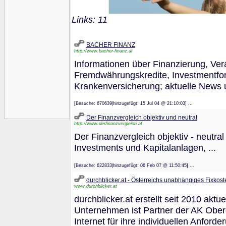
Links: 11
BACHER FINANZ
http://www.bacher-finanz.at
Informationen über Finanzierung, Ve
Fremdwährungskredite, Investmentfon
Krankenversicherung; aktuelle News 
[Besuche: 670639|hinzugefügt: 15 Jul 04 @ 21:10:03] ...
Der Finanzvergleich objektiv und neutral
http://www.derfinanzvergleich.at
Der Finanzvergleich objektiv - neutra
Investments und Kapitalanlagen, ...
[Besuche: 622833|hinzugefügt: 06 Feb 07 @ 11:50:45] ...
durchblicker.at - Österreichs unabhängiges Fixkost
www.durchblicker.at
durchblicker.at erstellt seit 2010 akt
Unternehmen ist Partner der AK Obe
Internet für ihre individuellen Anford