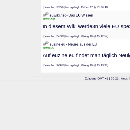
[Besuche: 823507|hinzugefügt: 15 Feb 12 @ 23:06:10] ...
euwiki.net - Das EU Wissen
euwiki.net
In diesem Wiki werde3n viele EU-spezi
[Besuche: 555388|hinzugefügt: 20 Aug 10 @ 15:12:57] ...
euzine.eu - Neues aus der EU
euzine.eu
Auf euzine.eu findet man täglich Neui
[Besuche: 560960|hinzugefügt: 20 Aug 10 @ 15:13:34] ...
Zeitzone GMT
+
1
| 05:21 | Ansch