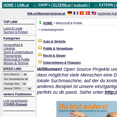
HOME
|
LINK.at
.::. SHOP's [
ELTERN.at
|
myboshi
]
.::. EXTERN [
link.schloesserstrasse.at
häufigste Auf
TOP LINK
HOME
> Wirtschaft & Politik
Land & Leute
> Unterkategorien:
Suchen & Finden
Kategorien
Auto & Verkehr
Gesundheit &
Lifestyle
Politik & Verwaltung
Sport & Unterhaltung
Recht & Steuer
Themenlinks
Wirtschaft & Politik
Unternehmen & Finanzen
Wissen & Technik
Willkomen!
Open Source Projekte un
SPEED LINK
dass möglichst viele Menschen eine D
lokale Suchmaschine, auf der du kos
anderes Besipiel ist unsere einzigarti
perfekt zu dir passt. Siehe unter
http:
weitere Funktionen
Link vorschlagen
COVER-Domain