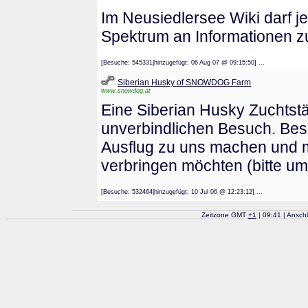
Im Neusiedlersee Wiki darf j
Spektrum an Informationen z
[Besuche: 545331|hinzugefügt: 06 Aug 07 @ 09:15:50] ...
Siberian Husky of SNOWDOG Farm
www.snowdog.at
Eine Siberian Husky Zuchtstät
unverbindlichen Besuch. Bes
Ausflug zu uns machen und 
verbringen möchten (bitte u
[Besuche: 532464|hinzugefügt: 10 Jul 06 @ 12:23:12] ...
Zeitzone GMT
+
1
| 09:41 | Ansch