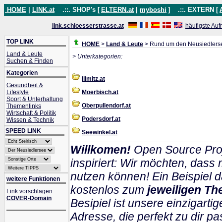
HOME
|
LINK.at
.::. SHOP's [
ELTERN.at
|
myboshi
]
.::. EXTERN [
link.schloesserstrasse.at
häufigste Auf
TOP LINK
HOME
>
Land & Leute
> Rund um den Neusiedlers
Land & Leute
> Unterkategorien:
Suchen & Finden
Kategorien
Illmitz.at
Gesundheit &
Lifestyle
Moerbisch.at
Sport & Unterhaltung
Oberpullendorf.at
Themenlinks
Wirtschaft & Politik
Podersdorf.at
Wissen & Technik
SPEED LINK
Seewinkel.at
Willkomen!
Open Source Proj
inspiriert: Wir möchten, das
nutzen können! Ein Beispiel d
weitere Funktionen
kostenlos zum
jeweiligen Th
Link vorschlagen
COVER-Domain
Besipiel ist unsere einzigartig
Adresse, die perfekt zu dir pa