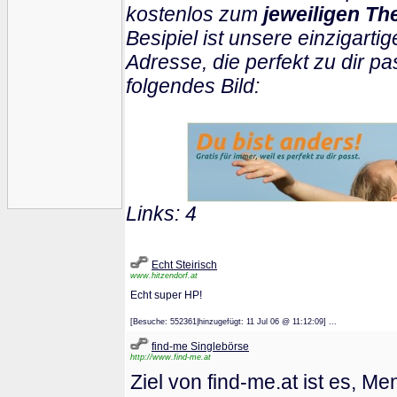
kostenlos zum
jeweiligen Th
Besipiel ist unsere einzigartig
Adresse, die perfekt zu dir pa
folgendes Bild:
Links: 4
Echt Steirisch
www.hitzendorf.at
Echt super HP!
[Besuche: 552361|hinzugefügt: 11 Jul 06 @ 11:12:09] ...
find-me Singlebörse
http://www.find-me.at
Ziel von find-me.at ist es, 