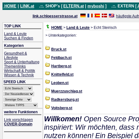
HOME
|
LINK.at
.::. SHOP's [
ELTERN.at
|
myboshi
]
.::. EXTERN [
link.schloesserstrasse.at
häufigste Auf
TOP LINK
HOME
>
Land & Leute
> Echt Steirisch
Land & Leute
> Unterkategorien:
Suchen & Finden
Kategorien
Bruck.st
Gesundheit &
Lifestyle
Feldbach.st
Sport & Unterhaltung
Hartberg.st
Themenlinks
Wirtschaft & Politik
Knittelfeld.st
Wissen & Technik
SPEED LINK
Leoben.st
Muerzzuschlag.st
Radkersburg.st
Voitsberg.st
weitere Funktionen
Willkomen!
Open Source Proj
Link vorschlagen
COVER-Domain
inspiriert: Wir möchten, das
nutzen können! Ein Beispiel d