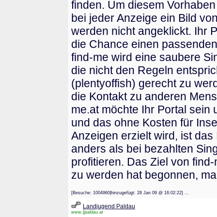
finden. Um diesem Vorhaben 
bei jeder Anzeige ein Bild v
werden nicht angeklickt. Ihr P
die Chance einen passenden P
find-me wird eine saubere Si
die nicht den Regeln entspric
(plentyoffish) gerecht zu werd
die Kontakt zu anderen Mensc
me.at möchte Ihr Portal sei
und das ohne Kosten für Inse
Anzeigen erzielt wird, ist d
anders als bei bezahlten Sing
profitieren. Das Ziel von fin
zu werden hat begonnen, mach
[Besuche: 1004960|hinzugefügt: 28 Jan 09 @ 16:02:22] ...
Landjugend Paldau
www.ljpaldau.at