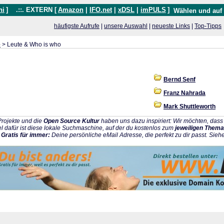
hi
]
.::. EXTERN [
Amazon
|
IFO.net
|
xDSL
|
imPULS
]
Wählen und auf
häufigste Aufrufe
|
unsere Auswahl
|
neueste Links
|
Top-Tipps
e
> Leute & Who is who
Bernd Senf
Franz Nahrada
Mark Shuttleworth
rojekte und die
Open Source Kultur
haben uns dazu inspiriert: Wir möchten, da
l dafür ist diese lokale Suchmaschine, auf der du kostenlos zum
jeweiligen Thema
:
Gratis für immer:
Deine persönliche eMail Adresse, die perfekt zu dir passt. Sieh