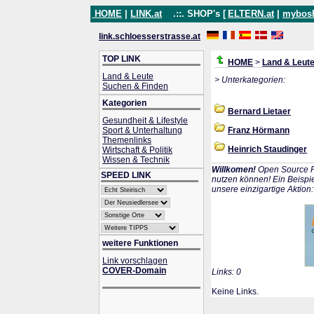
HOME
|
LINK.at
.::. SHOP's [
ELTERN.at
|
mybos
link.schloesserstrasse.at
TOP LINK
HOME
>
Land & Leut
Land & Leute
> Unterkategorien:
Suchen & Finden
Kategorien
Bernard Lietaer
Gesundheit & Lifestyle
Sport & Unterhaltung
Franz Hörmann
Themenlinks
Heinrich Staudinger
Wirtschaft & Politik
Wissen & Technik
Willkomen!
Open Source P
SPEED LINK
nutzen können! Ein Beispie
unsere einzigartige Aktion
weitere Funktionen
Link vorschlagen
COVER-Domain
Links: 0
Keine Links.