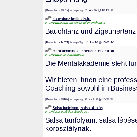
[Besuche: 488519|hinzugefügt: 23 Apr 09 @ 10:13:08] ...
bauchtanz berlin elwira
http://www.bauchtanz-elwira.de/unterricht.html
Bauchtanz und Zigeunertanz
[Besuche: 444671|hinzugefügt: 14 Jun 10 @ 15:03:44] ...
Mentaltraining der neuen Generation
http://www.mentalakademie.at
Die Mentalakademie steht für
Wir bieten Ihnen eine profess
Coaching sowohl im Business,
[Besuche: 488199|hinzugefügt: 08 Oct 08 @ 15:38:32] ...
Salsa tanfolyam, salsa oktatás
http://CasanovaSalsa.Weebly.com
Salsa tanfolyam: salsa lépés
korosztálynak.