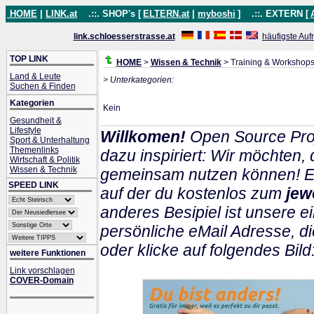
HOME
|
LINK.at
.::. SHOP's [
ELTERN.at
|
myboshi
]
.::. EXTERN [
link.schloesserstrasse.at
häufigste Auf
TOP LINK
HOME
>
Wissen & Technik
> Training & Workshop
Land & Leute
> Unterkategorien:
Suchen & Finden
Kategorien
Kein
Gesundheit &
Lifestyle
Willkomen!
Open Source Pro
Sport & Unterhaltung
Themenlinks
dazu inspiriert: Wir möchten
Wirtschaft & Politik
Wissen & Technik
gemeinsam nutzen können! Ein
SPEED LINK
auf der du kostenlos zum
jew
anderes Besipiel ist unsere ei
persönliche eMail Adresse, di
oder klicke auf folgendes Bild
weitere Funktionen
Link vorschlagen
COVER-Domain