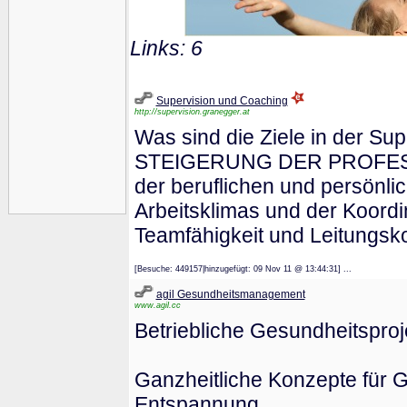
Links: 6
Supervision und Coaching
http://supervision.granegger.at
Was sind die Ziele in der Sup
STEIGERUNG DER PROFESSI
der beruflichen und persönl
Arbeitsklimas und der Koordi
Teamfähigkeit und Leitungsk
[Besuche: 449157|hinzugefügt: 09 Nov 11 @ 13:44:31] ...
agil Gesundheitsmanagement
www.agil.cc
Betriebliche Gesundheitsproj
Ganzheitliche Konzepte für
Entspannung