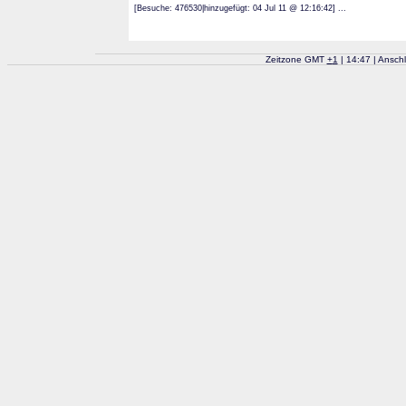
[Besuche: 476530|hinzugefügt: 04 Jul 11 @ 12:16:42] ...
Zeitzone GMT
+
1
| 14:47 | Ansch