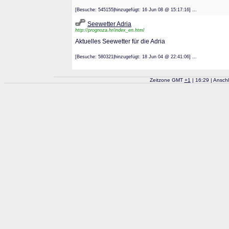
[Besuche: 545155|hinzugefügt: 16 Jun 08 @ 15:17:16] ...
Seewetter Adria
http://prognoza.hr/index_en.html
Aktuelles Seewetter für die Adria
[Besuche: 580321|hinzugefügt: 18 Jun 04 @ 22:41:06] ...
Zeitzone GMT
+
1
| 16:29 | Ansch