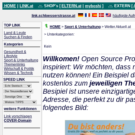
HOME
|
LINK.at
.::. SHOP's [
ELTERN.at
|
myboshi
]
.::. EXTERN [
link.schloesserstrasse.at
häufigste Auf
TOP LINK
HOME
>
Sport & Unterhaltung
> Wetter.Aktuell.at
Land & Leute
> Unterkategorien:
Suchen & Finden
Kategorien
Kein
Gesundheit &
Lifestyle
Willkomen!
Open Source Proj
Sport & Unterhaltung
Themenlinks
inspiriert: Wir möchten, das
Wirtschaft & Politik
Wissen & Technik
nutzen können! Ein Beispiel d
SPEED LINK
kostenlos zum
jeweiligen Th
Besipiel ist unsere einzigartig
Adresse, die perfekt zu dir pa
folgendes Bild:
weitere Funktionen
Link vorschlagen
COVER-Domain