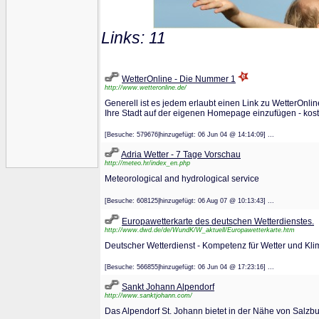
Links: 11
WetterOnline - Die Nummer 1
http://www.wetteronline.de/
Generell ist es jedem erlaubt einen Link zu WetterOnl
Ihre Stadt auf der eigenen Homepage einzufügen - koste
[Besuche: 579676|hinzugefügt: 06 Jun 04 @ 14:14:09] ...
Adria Wetter - 7 Tage Vorschau
http://meteo.hr/index_en.php
Meteorological and hydrological service
[Besuche: 608125|hinzugefügt: 06 Aug 07 @ 10:13:43] ...
Europawetterkarte des deutschen Wetterdienstes.
http://www.dwd.de/de/WundK/W_aktuell/Europawetterkarte.htm
Deutscher Wetterdienst - Kompetenz für Wetter und Kli
[Besuche: 566855|hinzugefügt: 06 Jun 04 @ 17:23:16] ...
Sankt Johann Alpendorf
http://www.sanktjohann.com/
Das Alpendorf St. Johann bietet in der Nähe von Salzbu