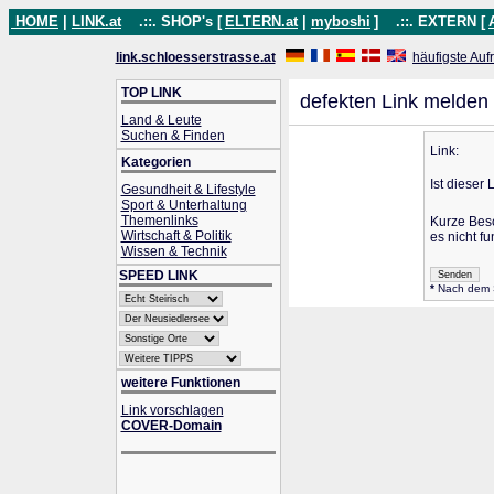
HOME
|
LINK.at
.::. SHOP's [
ELTERN.at
|
myboshi
]
.::. EXTERN [
link.schloesserstrasse.at
häufigste Auf
TOP LINK
defekten Link melden
Land & Leute
Suchen & Finden
Link:
Kategorien
Ist dieser 
Gesundheit & Lifestyle
Sport & Unterhaltung
Themenlinks
Kurze Bes
Wirtschaft & Politik
es nicht fu
Wissen & Technik
SPEED LINK
*
Nach dem Se
weitere Funktionen
Link vorschlagen
COVER-Domain