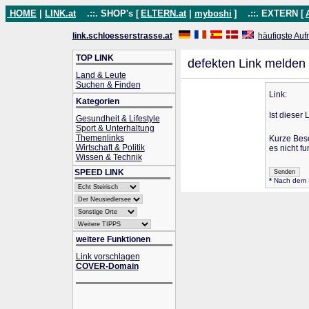
HOME
|
LINK.at
.::. SHOP's [
ELTERN.at
|
myboshi
]
.::. EXTERN [
link.schloesserstrasse.at
häufigste Auf
TOP LINK
defekten Link melden
Land & Leute
Suchen & Finden
Link:
Kategorien
Ist dieser 
Gesundheit & Lifestyle
Sport & Unterhaltung
Themenlinks
Kurze Bes
Wirtschaft & Politik
es nicht fu
Wissen & Technik
SPEED LINK
*
Nach dem Se
weitere Funktionen
Link vorschlagen
COVER-Domain