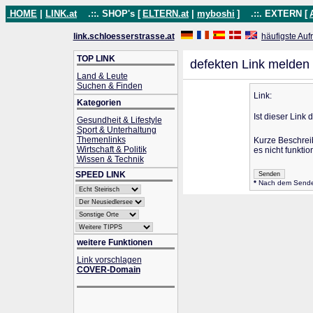
HOME
|
LINK.at
.::. SHOP's [
ELTERN.at
|
myboshi
]
.::. EXTERN [
link.schloesserstrasse.at
häufigste Auf
TOP LINK
defekten Link melden
Land & Leute
Suchen & Finden
Link:
Kategorien
Ist dieser Link 
Gesundheit & Lifestyle
Sport & Unterhaltung
Themenlinks
Kurze Beschre
Wirtschaft & Politik
es nicht funktion
Wissen & Technik
SPEED LINK
*
Nach dem Senden 
weitere Funktionen
Link vorschlagen
COVER-Domain