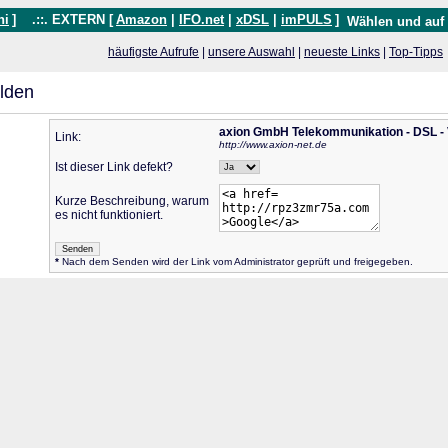
hi
]
.::. EXTERN [
Amazon
|
IFO.net
|
xDSL
|
imPULS
]
Wählen und auf
häufigste Aufrufe
|
unsere Auswahl
|
neueste Links
|
Top-Tipps
lden
axion GmbH Telekommunikation - DSL - V
Link:
http://www.axion-net.de
Ist dieser Link defekt?
Kurze Beschreibung, warum
es nicht funktioniert.
*
Nach dem Senden wird der Link vom Administrator geprüft und freigegeben.