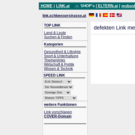
HOME
|
LINK.at
.::. SHOP's [
ELTERN.at
|
mybos
link.schloesserstrasse.at
TOP LINK
defekten Link me
Land & Leute
Suchen & Finden
Kategorien
Gesundheit & Lifestyle
Sport & Unterhaltung
Themenlinks
Wirtschaft & Politik
Wissen & Technik
SPEED LINK
weitere Funktionen
Link vorschlagen
COVER-Domain