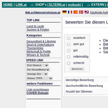
HOME
|
LINK.at
.::. SHOP's [
ELTERN.at
|
myboshi
]
.::. EXTERN [
link.schloesserstrasse.at
häufigste Auf
TOP LINK
bewerten Sie diesen L
Land & Leute
Suchen & Finden
Kategorien
exzellent
Die
Gesundheit & Lifestyle
sehr gut
Bit
Sport & Unterhaltung
Bit
Themenlinks
gut
Wirtschaft & Politik
Sie
Wissen & Technik
mittelmäßig
SPEED LINK
schlecht
derzeitige Bewertung
weitere Funktionen
durchschnittliche Bewertung
Link vorschlagen
Anzahl der Stimmen
COVER-Domain