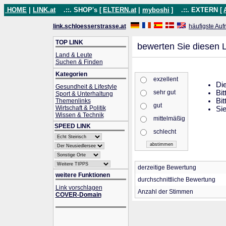
HOME
|
LINK.at
.::. SHOP's [
ELTERN.at
|
myboshi
]
.::. EXTERN [
link.schloesserstrasse.at
häufigste Auf
TOP LINK
bewerten Sie diesen L
Land & Leute
Suchen & Finden
Kategorien
exzellent
Die
Gesundheit & Lifestyle
sehr gut
Bit
Sport & Unterhaltung
Bit
Themenlinks
gut
Wirtschaft & Politik
Sie
Wissen & Technik
mittelmäßig
SPEED LINK
schlecht
derzeitige Bewertung
weitere Funktionen
durchschnittliche Bewertung
Link vorschlagen
Anzahl der Stimmen
COVER-Domain