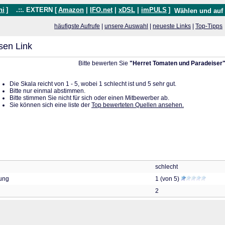
hi
]
.::. EXTERN [
Amazon
|
IFO.net
|
xDSL
|
imPULS
]
Wählen und auf
häufigste Aufrufe
|
unsere Auswahl
|
neueste Links
|
Top-Tipps
sen Link
Bitte bewerten Sie
"Herret Tomaten und Paradeiser
Die Skala reicht von 1 - 5, wobei 1 schlecht ist und 5 sehr gut.
Bitte nur einmal abstimmen.
Bitte stimmen Sie nicht für sich oder einen Mitbewerber ab.
Sie können sich eine liste der
Top bewerteten Quellen ansehen.
schlecht
tung
1 (von 5)
2