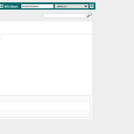
klicken:
"
.