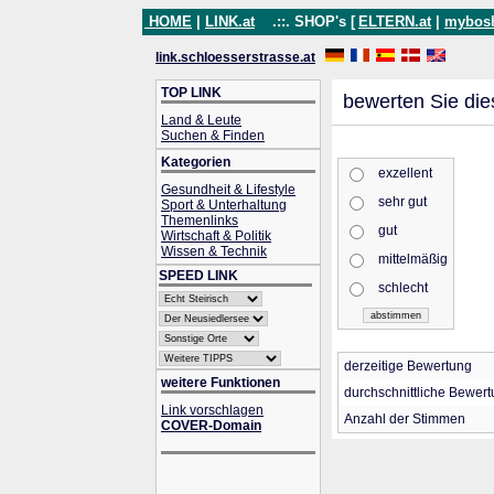
HOME
|
LINK.at
.::. SHOP's [
ELTERN.at
|
mybos
link.schloesserstrasse.at
TOP LINK
bewerten Sie die
Land & Leute
Suchen & Finden
Kategorien
exzellent
Gesundheit & Lifestyle
sehr gut
Sport & Unterhaltung
Themenlinks
gut
Wirtschaft & Politik
Wissen & Technik
mittelmäßig
SPEED LINK
schlecht
derzeitige Bewertung
weitere Funktionen
durchschnittliche Bewer
Link vorschlagen
Anzahl der Stimmen
COVER-Domain